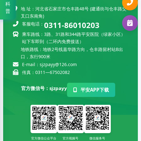
科
地 址：河北省石家庄市仓丰路48号 (建通街与仓丰路交
肿瘤学部
0311-67502797
普
叉口东南角)
0311-86010203
客服电话：
周围血管科
0311-80721676
乘车路线：3路、31路和344路平安医院（绿家小区）
肾病科
0311-86112971
站下车即到（二环内免费接送）
地铁路线：地铁2号线嘉华路方向，仓丰路留村站B出
口，东行900米
E-mail：sjzpayy@126.com
传真：0311—67502082
官方微信号：sjzpayy
平安APP下载
官方微信公众平台
官方视频号
微信服务号