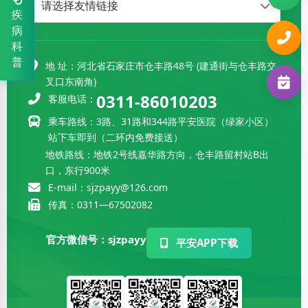
疾
风湿病科
0311-86112971
病
科
肿瘤学部
0311-67502797
普
地 址：河北省石家庄市仓丰路48号 (建通街与仓丰路交
叉口东南角)
周围血管科
0311-80721676
0311-86010203
客服电话：
肾病科
0311-86112971
乘车路线：3路、31路和344路平安医院（绿家小区）
站下车即到（二环内免费接送）
地铁路线：地铁2号线嘉华路方向，仓丰路留村站B出
口，东行900米
E-mail：sjzpayy@126.com
传真：0311—67502082
官方微信号：sjzpayy
平安APP下载