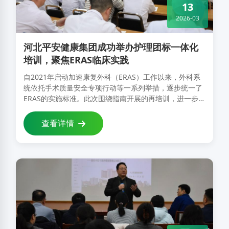
13
2026-03
河北平安健康集团成功举办护理团标一体化
培训，聚焦ERAS临床实践
自2021年启动加速康复外科（ERAS）工作以来，外科系
统依托手术质量安全专项行动等一系列举措，逐步统一了
ERAS的实施标准。此次围绕指南开展的再培训，进一步提
升了医疗团队的协作效率。参训医护人员纷纷表示，
将……
查看详情