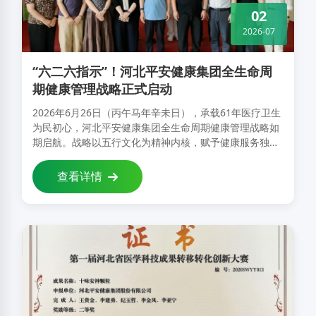
02
2026-07
“六二六指示”！河北平安健康集团全生命周
期健康管理战略正式启动
2026年6月26日（丙午马年辛未日），承载61年医疗卫生
为民初心，河北平安健康集团全生命周期健康管理战略如
期启航。战略以五行文化为精神内核，赋予健康服务独特
内涵：以火之光明照亮健康管理方向，以土之厚重承载健
康管理使命，以金之价值筑牢健康管理根基。未来，集团
查看详情
将持续传承“六二六指示”为民服务内核，依托全生命周期
健康服务体系，为百姓提供更优质、更贴合需求的健康保
障……