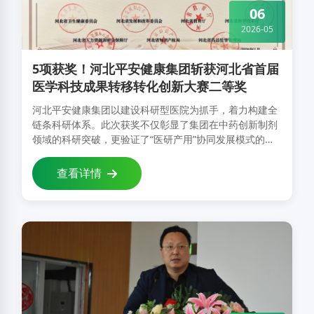
06
2026-05
5项获奖！河北平安健康集团斩获河北省首届
医学科技成果转移转化创新大赛二等奖
河北平安健康集团以建设科研型医院为抓手，着力构建全
链条科研体系。此次获奖不仅彰显了集团在中药创新制剂
领域的科研突破，更验证了“医研产用”协同发展模式的高
效性。集团将持续深化与高校、科研机构的产学研合作，
加速推进中药制剂等科研成果的临床转化，为区域医学科
查看详情
技创新提供可借鉴的“平安方案”……