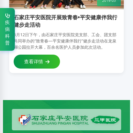
2019-05
石家庄平安医院开展致青春•平安健康伴我行
疾
健步走活动
病
5月12日下午，由石家庄平安医院党支部、工会、团支部
科
共同举办的“致青春—平安健康伴我行”健步走活动在龙泉
普
湖公园拉开大幕，百余名医护人员参加此次活动。
查看详情