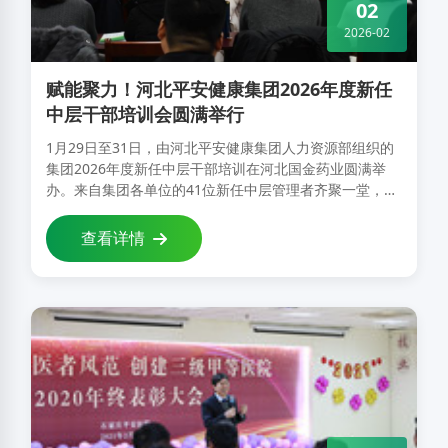
02
2026-02
赋能聚力！河北平安健康集团2026年度新任
中层干部培训会圆满举行
1月29日至31日，由河北平安健康集团人力资源部组织的
集团2026年度新任中层干部培训在河北国金药业圆满举
办。来自集团各单位的41位新任中层管理者齐聚一堂，共
同开启了为期三天的闭门学习。本次培训采用专家授课、
团队建设与分组研讨相结合的多元形式，主题为“新起点、
查看详情
新征程、赋能聚力；正思想、谋发展、争创辉煌”……