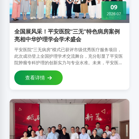
09
2026-07
全国展风采！平安医院“三无”特色病房案例
亮相中华护理学会学术盛会
平安医院“三无病房”模式已获评市级优秀医疗服务项目，
此次成功登上全国护理学术交流舞台，充分彰显了平安医
院肿瘤专科护理的创新实力与专业水准。未来，平安医院
将持续深耕“无痛、无呕、无饿”特色病房建设，全力为肿
瘤患者提供更舒适、更有尊严、更……
查看详情