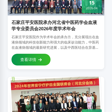
15
2026-04
石家庄平安医院承办河北省中医药学会血液
学专业委员会2026年度学术年会
石家庄平安医院作为学术年会的承办方，充分展现出在血
液病领域的科技创新能力和强大的临床诊治能力，中医药
在血液病领域的最新研究进展，以及中西医结合在异基因
造血干细胞移植方面的成就令人瞩目。未来，中医血液学
科同仁将继续坚守传承创新理念，深耕临床与科研，为血
查看详情
液病患者健康与学科发展持续贡献力量……