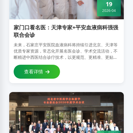
19
2026-04
家门口看名医：天津专家+平安血液病科强强
联合会诊
未来，石家庄平安医院血液病科将持续引进北京、天津等
优质专家资源，常态化开展名医会诊、学术交流活动，不
断精进中西医结合诊疗技术，以更规范、更精准、更贴心
的医疗服务，守护每一位血液病患者的生命健康，让患者
无需远行，就……
查看详情