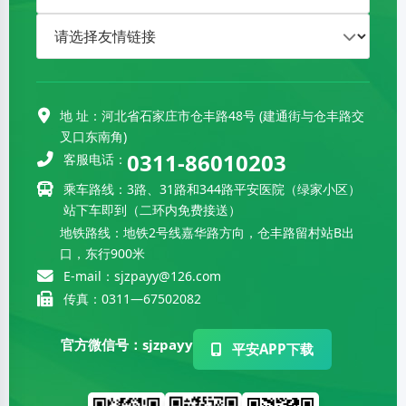
地 址：河北省石家庄市仓丰路48号 (建通街与仓丰路交
叉口东南角)
0311-86010203
客服电话：
乘车路线：3路、31路和344路平安医院（绿家小区）
站下车即到（二环内免费接送）
地铁路线：地铁2号线嘉华路方向，仓丰路留村站B出
口，东行900米
E-mail：sjzpayy@126.com
传真：0311—67502082
官方微信号：sjzpayy
平安APP下载