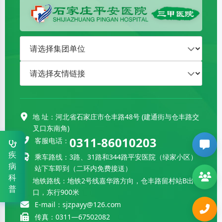
地 址：河北省石家庄市仓丰路48号 (建通街与仓丰路交
叉口东南角)
0311-86010203
客服电话：
疾
乘车路线：3路、31路和344路平安医院（绿家小区）
病
站下车即到（二环内免费接送）
科
血液病科
0311-86020027
地铁路线：地铁2号线嘉华路方向，仓丰路留村站B出
普
口，东行900米
风湿病科
0311-86112971
E-mail：sjzpayy@126.com
传真：0311—67502082
肿瘤学部
0311-67502797