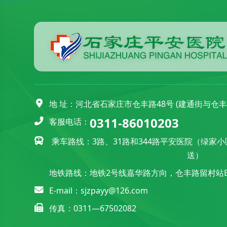
地 址：河北省石家庄市仓丰路48号 (建通街与仓
0311-86010203
客服电话：
乘车路线：3路、31路和344路平安医院（绿家
送）
地铁路线：地铁2号线嘉华路方向，仓丰路留村站B
E-mail：sjzpayy@126.com
传真：0311—67502082