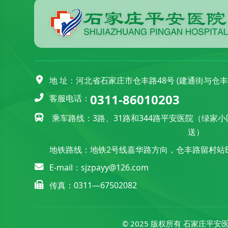
地 址：河北省石家庄市仓丰路48号 (建通街与仓
0311-86010203
客服电话：
乘车路线：3路、31路和344路平安医院（绿家
送）
地铁路线：地铁2号线嘉华路方向，仓丰路留村站B
E-mail：sjzpayy@126.com
传真：0311—67502082
© 2025 版权所有 石家庄平安