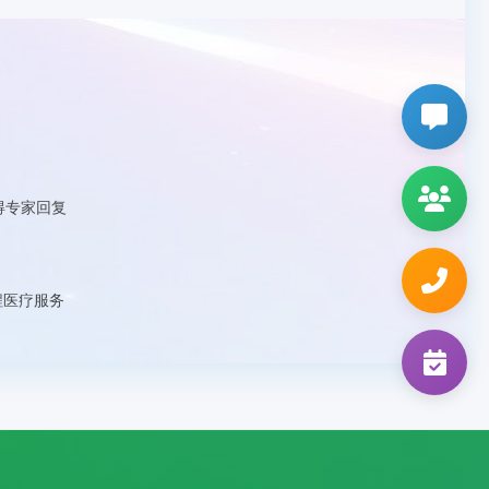
得专家回复
血液病科
0311-86020027
风湿病科
0311-86112971
程医疗服务
肿瘤学部
0311-67502797
周围血管科
0311-80721676
肾病科
0311-86112971